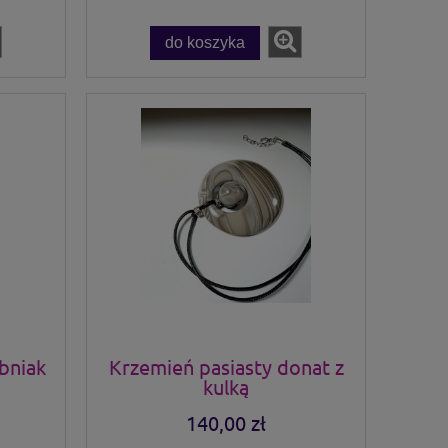
do koszyka
bniak
Krzemień pasiasty donat z
kulką
140,00 zł