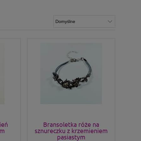
ień
Bransoletka róże na
ym
sznureczku z krzemieniem
pasiastym