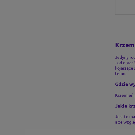
Krzemi
Jedyny rod
- od obraz
kojarzące 
temu.
Gdzie wy
Krzemień 
Jakie kr
Jest to ma
a ze wzglę