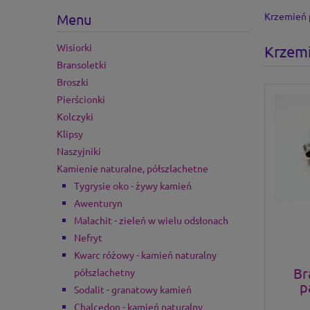
Krzemień p
Menu
Wisiorki
Krzemi
Bransoletki
Broszki
Pierścionki
Kolczyki
Klipsy
Naszyjniki
Kamienie naturalne, półszlachetne
Tygrysie oko - żywy kamień
Awenturyn
Malachit - zieleń w wielu odsłonach
Nefryt
Kwarc różowy - kamień naturalny
Br
półszlachetny
p
Sodalit - granatowy kamień
Chalcedon - kamień naturalny