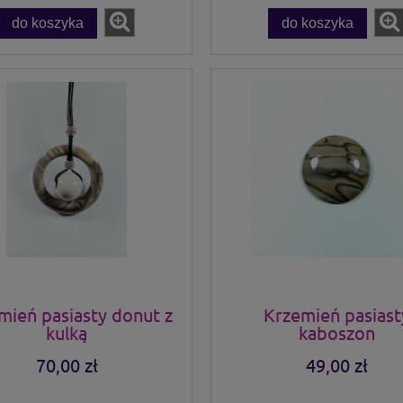
do koszyka
do koszyka
mień pasiasty donut z
Krzemień pasiast
kulką
kaboszon
70,00 zł
49,00 zł