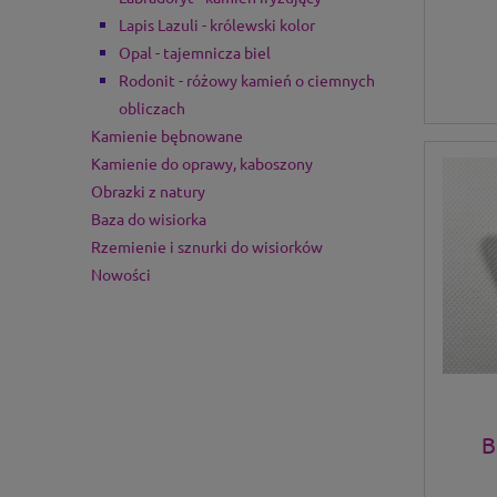
Lapis Lazuli - królewski kolor
Opal - tajemnicza biel
Rodonit - różowy kamień o ciemnych
obliczach
Kamienie bębnowane
Kamienie do oprawy, kaboszony
Obrazki z natury
Baza do wisiorka
Rzemienie i sznurki do wisiorków
Nowości
B