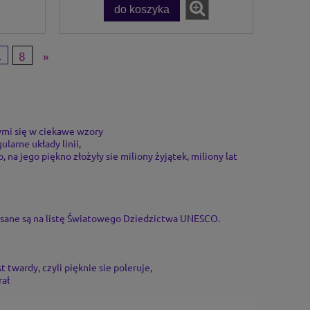
do koszyka
.
8
»
ymi się w ciekawe wzory
larne układy linii,
 na jego piękno złożyły sie miliony żyjątek, miliony lat
sane są na listę Światowego Dziedzictwa UNESCO.
 twardy, czyli pięknie sie poleruje,
rał