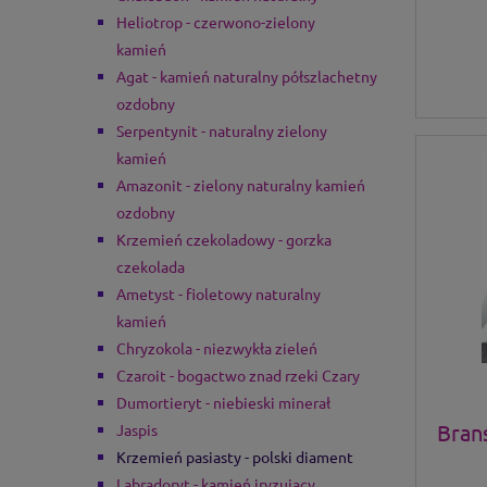
Heliotrop - czerwono-zielony
kamień
Agat - kamień naturalny półszlachetny
ozdobny
Serpentynit - naturalny zielony
kamień
Amazonit - zielony naturalny kamień
ozdobny
Krzemień czekoladowy - gorzka
czekolada
Ametyst - fioletowy naturalny
kamień
Chryzokola - niezwykła zieleń
Czaroit - bogactwo znad rzeki Czary
Dumortieryt - niebieski minerał
Bran
Jaspis
Krzemień pasiasty - polski diament
Labradoryt - kamień iryzujący