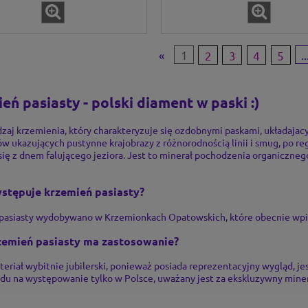
«
1
2
3
4
5
..
eń pasiasty - polski diament w paski :)
zaj krzemienia, który charakteryzuje się ozdobnymi paskami, układajac
ów ukazujących pustynne krajobrazy z różnorodnością linii i smug, po regu
się z dnem falującego jeziora. Jest to minerał pochodzenia organicznego,
stępuje krzemień pasiasty?
pasiasty wydobywano w Krzemionkach Opatowskich, które obecnie wpi
zemień pasiasty ma zastosowanie?
teriał wybitnie jubilerski, ponieważ posiada reprezentacyjny wygląd, jest
du na występowanie tylko w Polsce, uważany jest za ekskluzywny mine