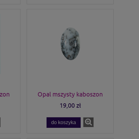
szon
Opal mszysty kaboszon
19,00 zł
do koszyka