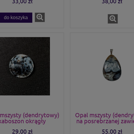
33,00 zł
38,00 zł
do koszyka
mszysty (dendrytowy)
Opal mszysty (dendr
kaboszon okrągły
na posrebrzanej zawi
29,00 zł
55,00 zł