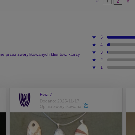
«
1
2
»
5
4
3
one przez zweryfikowanych klientów, którzy
2
1
Ewa Ż.
Dodano: 2025-11-17
Opinia zweryfikowana