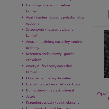
Heliotrop - czerwono-zielony
kamień
Agat - kamień naturalny półszlachetny
ozdobny
Serpentynit - naturalny zielony
kamień
Amazonit - zielony naturalny kamień
ozdobny
Krzemień czekoladowy - gorzka
czekolada
Ametyst - fioletowy naturalny
kamień
Chryzokola - niezwykła zieleń
Czaroit - bogactwo znad rzeki Czary
Dumortieryt - niebieski minerał
Opal 
Jaspis
Krzemień pasiasty - polski diament
Labradoryt - kamień iryzujący