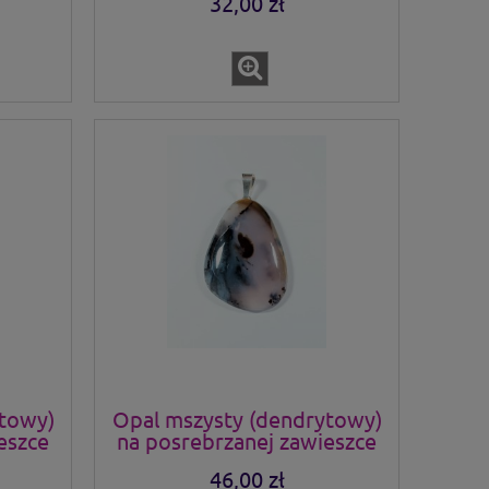
32,00 zł
ytowy)
Opal mszysty (dendrytowy)
eszce
na posrebrzanej zawieszce
46,00 zł