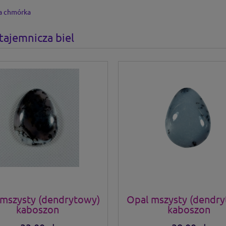
ła chmórka
 tajemnicza biel
mszysty (dendrytowy)
Opal mszysty (dendr
kaboszon
kaboszon