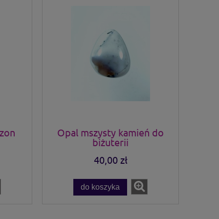
szon
Opal mszysty kamień do
biżuterii
40,00 zł
do koszyka