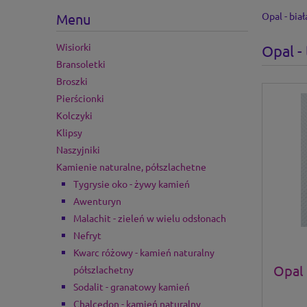
Opal - bia
Menu
Wisiorki
Opal -
Bransoletki
Broszki
Pierścionki
Kolczyki
Klipsy
Naszyjniki
Kamienie naturalne, półszlachetne
Tygrysie oko - żywy kamień
Awenturyn
Malachit - zieleń w wielu odsłonach
Nefryt
Kwarc różowy - kamień naturalny
Opal 
półszlachetny
Sodalit - granatowy kamień
Chalcedon - kamień naturalny